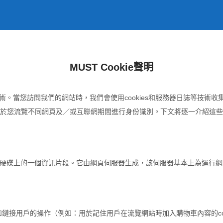
MUST Cookie聲明
同類技術。當您訪問我們的網站時，我們會使用cookies和服務器日誌等技術收
於您流覽不同網頁及／或互聯網期間進行身份識別。下文將逐一介紹這些
的硬碟上的一個資訊片段。它由網頁伺服器生成，該伺服器基本上為運行網站的
別和鏈接用戶的操作（例如：用於記住用戶在流覽網站時加入購物車內容的cook