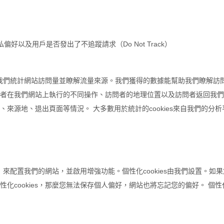
住用戶隱私偏好以及用戶是否發出了不追蹤請求（Do Not Track）
幫助我們統計網站訪問量並瞭解流量來源。我們獲得的數據能幫助我們瞭解訪
在我們網站上執行的不同操作、訪問者的地理位置以及訪問者返回我們網站
來源地、退出頁面等情況。 大多數用於統計的cookies來自我們的分
）來配置我們的網站，並啟用增強功能。個性化cookies由我們設置。如果
cookies，那麼您無法保存個人偏好，網站也將忘記您的偏好。 個性化c