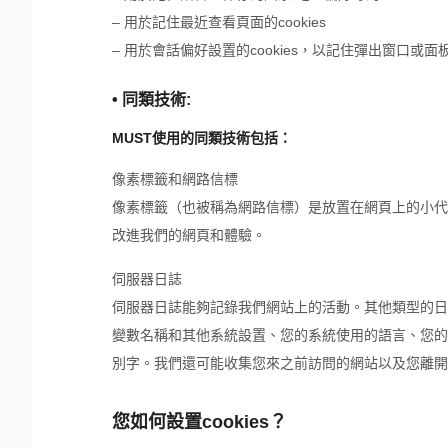
– 用於記住最近查看頁面的cookies
– 用於會話偏好設置的cookies，以記住彈出窗口或面
• 同類技術:
MUST使用的同類技術包括：
像素標籤和網路信標
像素標籤（也被稱為網路信標）是放置在網頁上的小代
改進我們的網頁和體驗。
伺服器日誌
伺服器日誌能夠記錄我們網站上的活動。其他類型的日
變數名稱和其他系統設置、您的系統使用的語言、您的
別字。我們還可能收集您來之前訪問的網站以及您離開
您如何設置cookies？