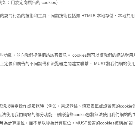
例如：用於定向廣告的 cookies）。
訪問行為的技術和工具。同類技術包括如 HTML5 本地存儲、本地共
戶提供某些功能，並向我們提供網站訪客資訊。 cookies還可以讓我們的網
定位和廣告的不同設備和流覽器之間建立聯繫。 MUST將我們網站使用的c
您請求特定操作或服務時（例如，當您登錄、填寫表單或設置您的cookie偏
無法使用我們網站的部分功能。刪除這些cookie您將無法使用我們網站的主要
間以月為計算單位，而不是以秒為計算單位。MUST設置的cookies被稱為“第