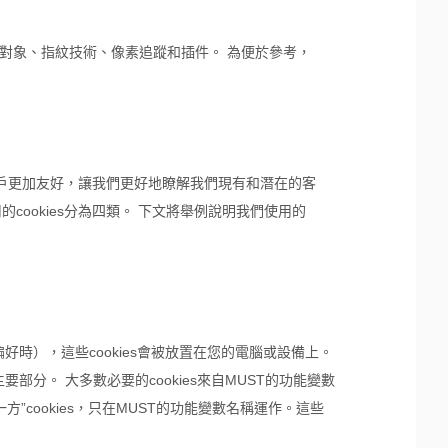
用對象、指紋技術、像素追蹤和插件。 為便於參考，
站對用戶更加友好，讓我們更好地瞭解我們現有和潛在的客
ookies分為四類。 下文將舉例說明我們使用的
好時），這些cookies會被放置在您的電腦或設備上。
部分。 大多數必要的cookies來自MUST的功能變數
一方”cookies，只在MUST的功能變數名稱運作。這些